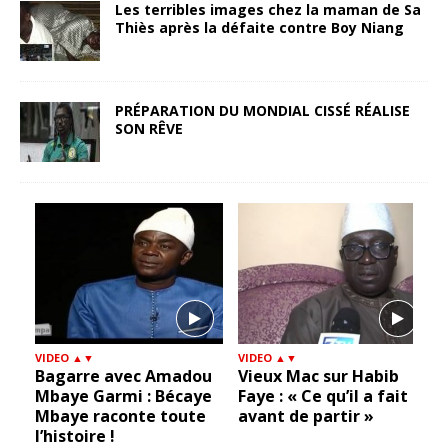
Les terribles images chez la maman de Sa
Thiès après la défaite contre Boy Niang
PRÉPARATION DU MONDIAL CISSÉ RÉALISE
SON RÊVE
VIDEO ▲▼
VIDEO ▲▼
Double Less : « Ce
Wally Seck veut
t
bandit m’a causé
dépasser Youssou
beaucoup de tort »
Ndour, Mame Ngor se
fâche