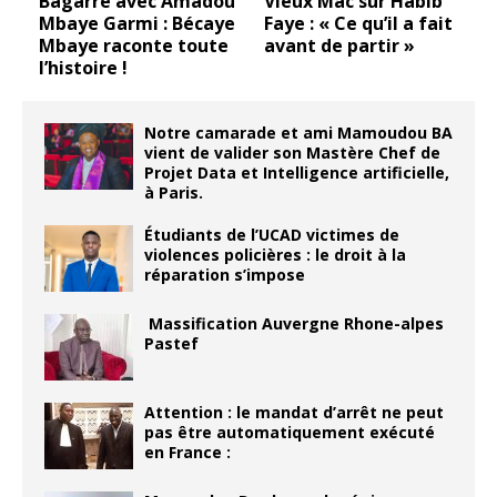
Double Less : « Ce
Wally Seck veut
t
bandit m’a causé
dépasser Youssou
beaucoup de tort »
Ndour, Mame Ngor se
fâche
Notre camarade et ami Mamoudou BA
vient de valider son Mastère Chef de
Projet Data et Intelligence artificielle,
à Paris.
Étudiants de l’UCAD victimes de
violences policières : le droit à la
réparation s’impose
Massification Auvergne Rhone-alpes
Pastef
Attention : le mandat d’arrêt ne peut
pas être automatiquement exécuté
en France :