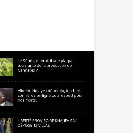
Le Sénégal serait-il une plaque
tournante de la production de
Cannabis ?
Alioune Ndiaye : déontologie, chers
confrères en ligne…du respect pour
nos morts,
LIBERTÉ PROVISOIRE KHALIFA SALL
DÉPOSE 12 VILLAS