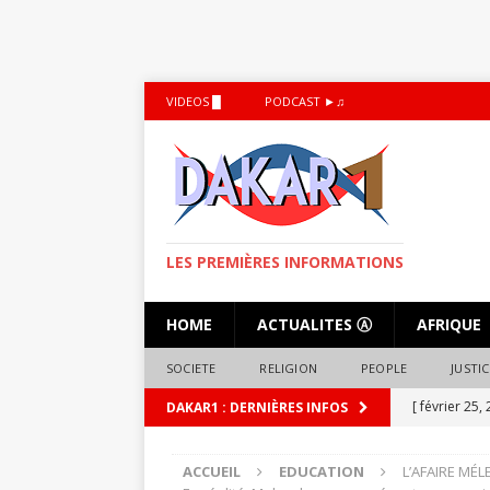
VIDEOS █
PODCAST ►♫
LES PREMIÈRES INFORMATIONS
HOME
ACTUALITES Ⓐ
AFRIQUE
SOCIETE
RELIGION
PEOPLE
JUSTIC
[ février 25,
DAKAR1 : DERNIÈRES INFOS
droit à la r
ACCUEIL
EDUCATION
L’AFAIRE MÉ
[ octobre 5,