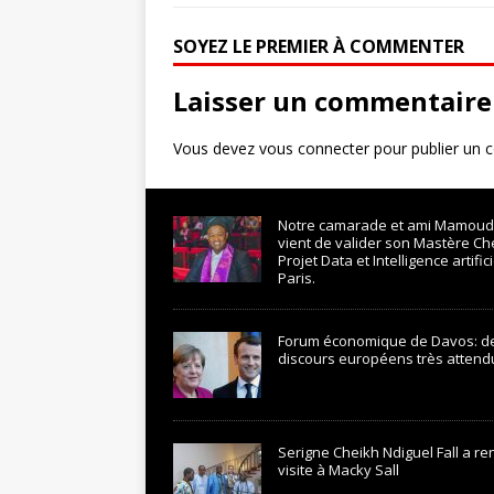
SOYEZ LE PREMIER À COMMENTER
Laisser un commentaire
Vous devez
vous connecter
pour publier un 
Notre camarade et ami Mamoud
vient de valider son Mastère Ch
Projet Data et Intelligence artifici
Paris.
Forum économique de Davos: d
discours européens très attend
Serigne Cheikh Ndiguel Fall a r
visite à Macky Sall