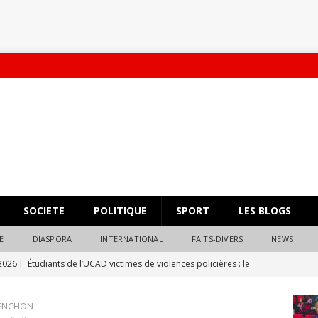
SOCIETE
POLITIQUE
SPORT
LES BLOGS
E
DIASPORA
INTERNATIONAL
FAITS-DIVERS
NEWS
 2026 ]
Étudiants de l’UCAD victimes de violences policières : le
éparation s’impose
ACTUALITES Ⓐ
LENCHON
 2025 ]
Massification Auvergne Rhone-alpes Pastef
POLITIQUE