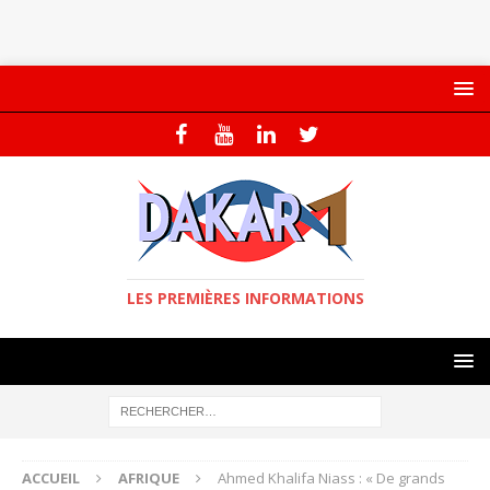
LES PREMIÈRES INFORMATIONS
ACCUEIL
AFRIQUE
Ahmed Khalifa Niass : « De grands