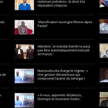
us
violences policières : le droit à la
réparation s’impose
endu
Massification Auvergne Rhone-alpes
Pastef
Attention : le mandat d’arrêt ne peut
pas être automatiquement exécuté
en France :
Mamoudou Ba charge le régime : «
s de
Une gestion désastreuse qui
compromet l’avenir du Sénégal »
u
« À vous, apprentis dictateurs,
Diomaye et Ousmane Sonko :