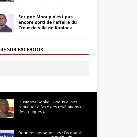
Serigne Mboup n’est pas
encore sorti de l’affaire du
Cœur de ville de Kaolack.
VRE SUR FACEBOOK
Ousmane Sonko : « Nous allons
continuer à faire des révélations et
des critiques »
Données personnelles : Facebook