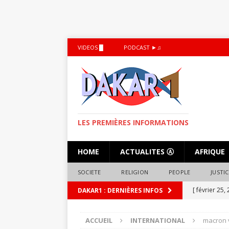
VIDEOS █
PODCAST ►♫
LES PREMIÈRES INFORMATIONS
HOME
ACTUALITES Ⓐ
AFRIQUE
SOCIETE
RELIGION
PEOPLE
JUSTIC
[ février 25,
DAKAR1 : DERNIÈRES INFOS
droit à la r
ACCUEIL
INTERNATIONAL
macron 
[ octobre 5,