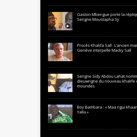
Gaston Mbengue porte la répliq
Serigne Moustapha Sy
Procès Khalifa Sall : L’ancien ma
Genève interpelle Macky Sall
Serigne Sidy Abdou Lahat nom
dieuwrigne du nouveau khalife
mourides
Boy Bambara : « Maa ngui khaar
Yalla »