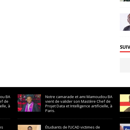
SUI
ou BA
Notre camarade et ami Mamoudou BA
ef de
vient de valider son Mastère Chef de
elle, à
Projet Data et Intelligence artificielle, à
Paris.
es
Étudiants de l’UCAD victimes de