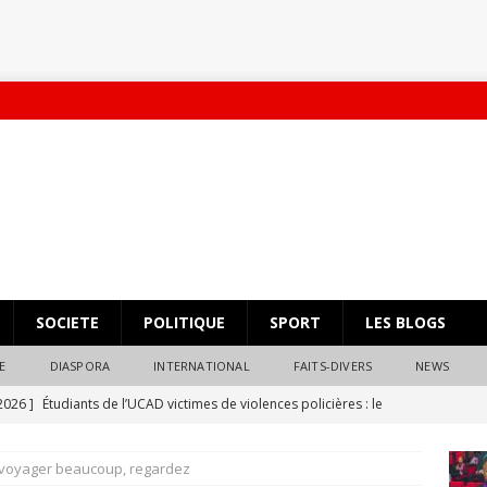
SOCIETE
POLITIQUE
SPORT
LES BLOGS
E
DIASPORA
INTERNATIONAL
FAITS-DIVERS
NEWS
 2026 ]
Étudiants de l’UCAD victimes de violences policières : le
éparation s’impose
ACTUALITES Ⓐ
voyager beaucoup, regardez
 2025 ]
Massification Auvergne Rhone-alpes Pastef
POLITIQUE