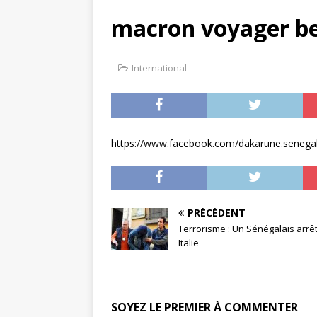
[ septembre
macron voyager b
automatique
[ septembre
International
désastreuse
[ mai 1, 202
Mastère Chef 
https://www.facebook.com/dakarune.senega
Ⓐ
PRÉCÉDENT
Terrorisme : Un Sénégalais arrê
Italie
SOYEZ LE PREMIER À COMMENTER