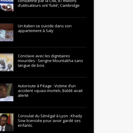
condamné par la CNIL 87 millions
d’utilisateurs ont ‘fuité’, Cambridge
Un Italien se suicide dans son
appartement à Saly
Conclave avec les dignitaires
mourides : Serigne Mountakha sans
langue de bois
Autoroute à Péage : Victime d’un
accident «quasi-mortel», Baldé avait
alerté
Consulat du Sénégal à Lyon : Khady
Sow licenciée pour avoir gardé ses
enfants.