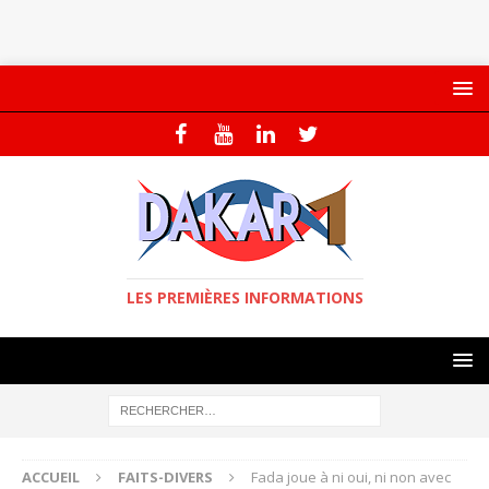
LES PREMIÈRES INFORMATIONS
ACCUEIL
FAITS-DIVERS
Fada joue à ni oui, ni non avec