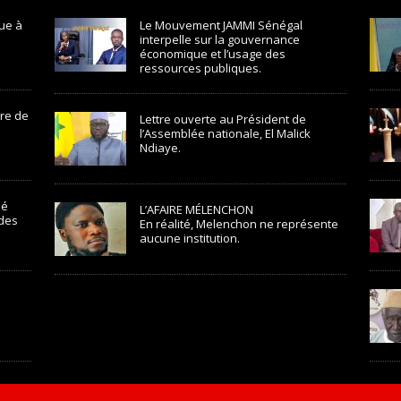
ue à
Le Mouvement JAMMI Sénégal
interpelle sur la gouvernance
économique et l’usage des
ressources publiques.
ire de
Lettre ouverte au Président de
l’Assemblée nationale, El Malick
Ndiaye.
mé
L’AFAIRE MÉLENCHON
 des
En réalité, Melenchon ne représente
aucune institution.