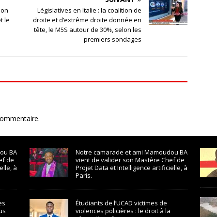
ion
Législatives en Italie : la coalition de
t le
droite et d’extrême droite donnée en
tête, le M5S autour de 30%, selon les
premiers sondages
commentaire.
ou BA
Notre camarade et ami Mamoudou BA
ef de
vient de valider son Mastère Chef de
elle, à
Projet Data et Intelligence artificielle, à
Paris.
es
Étudiants de l’UCAD victimes de
us
violences policières : le droit à la