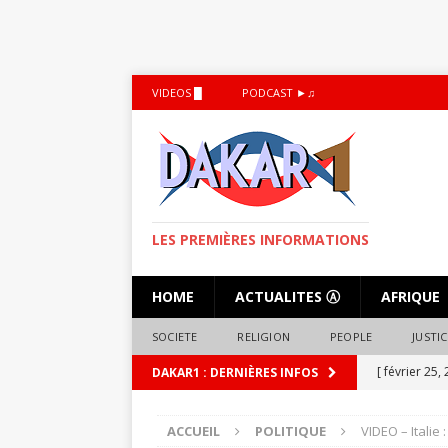
VIDEOS █
PODCAST ►♫
LES PREMIÈRES INFORMATIONS
HOME
ACTUALITES Ⓐ
AFRIQUE
SOCIETE
RELIGION
PEOPLE
JUSTIC
[ février 25,
DAKAR1 : DERNIÈRES INFOS
droit à la r
ACCUEIL
POLITIQUE
VIDEO – Italie
[ octobre 5,