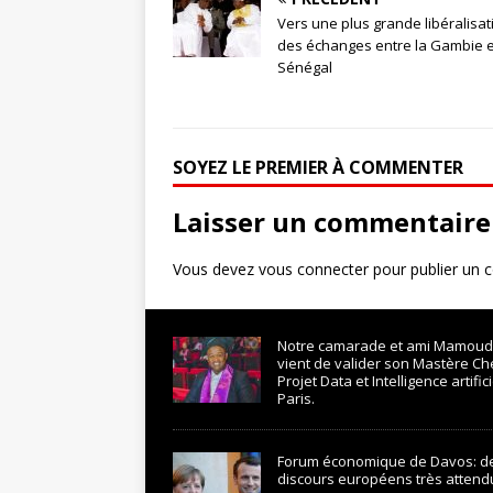
Vers une plus grande libéralisat
des échanges entre la Gambie e
Sénégal
SOYEZ LE PREMIER À COMMENTER
Laisser un commentaire
Vous devez
vous connecter
pour publier un 
Notre camarade et ami Mamoud
vient de valider son Mastère Ch
Projet Data et Intelligence artifici
Paris.
Forum économique de Davos: d
discours européens très attend