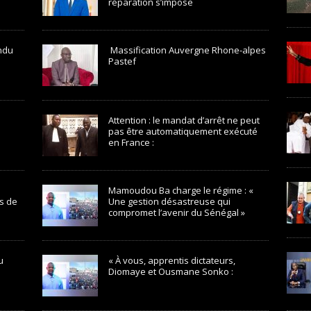
réparation s’impose
endu
Massification Auvergne Rhone-alpes
Pastef
Attention : le mandat d’arrêt ne peut
pas être automatiquement exécuté
en France :
Mamoudou Ba charge le régime : «
s de
Une gestion désastreuse qui
compromet l’avenir du Sénégal »
u
« À vous, apprentis dictateurs,
Diomaye et Ousmane Sonko :