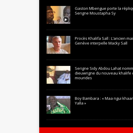
Gaston Mbengue porte la répliq
Serigne Moustapha Sy
Procès Khalifa Sall : L’ancien ma
Genève interpelle Macky Sall
Serigne Sidy Abdou Lahat nom
dieuwrigne du nouveau khalife
mourides
Boy Bambara : « Maa ngui khaar
Yalla »