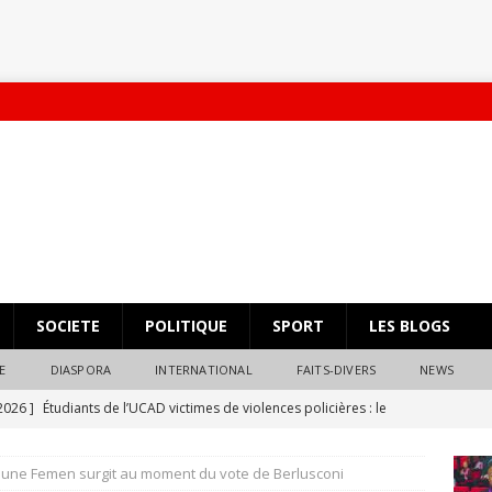
SOCIETE
POLITIQUE
SPORT
LES BLOGS
E
DIASPORA
INTERNATIONAL
FAITS-DIVERS
NEWS
 2026 ]
Étudiants de l’UCAD victimes de violences policières : le
éparation s’impose
ACTUALITES Ⓐ
 : une Femen surgit au moment du vote de Berlusconi
 2025 ]
Massification Auvergne Rhone-alpes Pastef
POLITIQUE