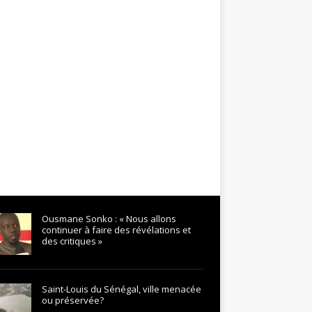
Ousmane Sonko : « Nous allons
continuer à faire des révélations et
des critiques »
Saint-Louis du Sénégal, ville menacée
ou préservée?