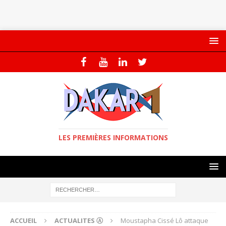
LES PREMIÈRES INFORMATIONS
ACCUEIL
ACTUALITES Ⓐ
Moustapha Cissé Lô attaque