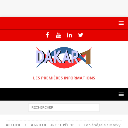
LES PREMIÈRES INFORMATIONS
ACCUEIL
AGRICULTURE ET PÊCHE
Le Sénégalais Macky